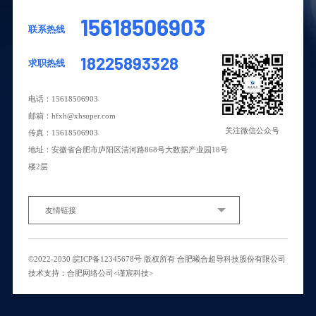
15618506903
联系热线
18225893328
求职热线
电话：15618506903
邮箱：hfxh@xhsuper.com
关注微信公众号
传真：15618506903
地址：安徽省合肥市庐阳区清河路868号大数据产业园18号
楼2层
友情链接
©2022-2030
皖ICP备12345678号
版权所有 合肥曦合超导科技股份有限公司
技术支持：
合肥网络公司
<谨宸科技>